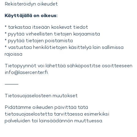
Rekisteröidyn oikeudet
Käyttäjällä on oikeus:
* tarkastaa itseään koskevat tiedot
* pyytää virheellisten tietojen korjaamista
* pyytää tietojen poistamista
* vastustaa henkilötietojen käsittelyä lain sallimissa
rajoissa
Tietopyynnöt voi lähettää sähköpostitse osoitteeseen
info@lasercenter.fi.
⸻
Tietosuojaselosteen muutokset
Pidätämme oikeuden päivittää tätä
tietosuojaselostetta tarvittaessa esimerkiksi
palveluiden tai lainsäädännön muuttuessa.