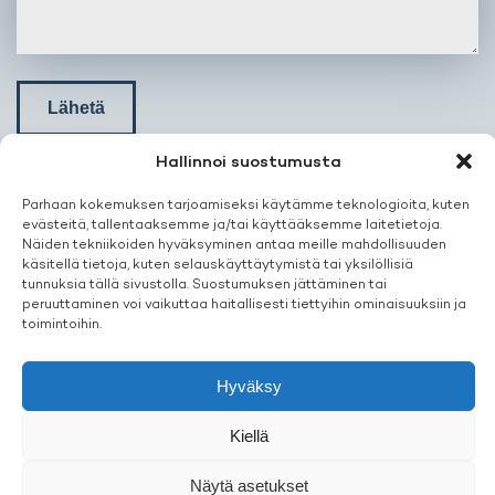
Lähetä
Hallinnoi suostumusta
Parhaan kokemuksen tarjoamiseksi käytämme teknologioita, kuten
evästeitä, tallentaaksemme ja/tai käyttääksemme laitetietoja.
LASER
CENTER
Näiden tekniikoiden hyväksyminen antaa meille mahdollisuuden
käsitellä tietoja, kuten selauskäyttäytymistä tai yksilöllisiä
tunnuksia tällä sivustolla. Suostumuksen jättäminen tai
peruuttaminen voi vaikuttaa haitallisesti tiettyihin ominaisuuksiin ja
info@lasercenter.fi
toimintoihin.
+358 40 507 1819
Erkyläntie 5, 11130 Riihimäki
Hyväksy
Kiellä
Näytä asetukset