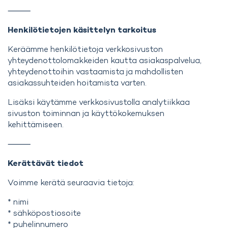
⸻
Henkilötietojen käsittelyn tarkoitus
Keräämme henkilötietoja verkkosivuston
yhteydenottolomakkeiden kautta asiakaspalvelua,
yhteydenottoihin vastaamista ja mahdollisten
asiakassuhteiden hoitamista varten.
Lisäksi käytämme verkkosivustolla analytiikkaa
sivuston toiminnan ja käyttökokemuksen
kehittämiseen.
⸻
Kerättävät tiedot
Voimme kerätä seuraavia tietoja:
* nimi
* sähköpostiosoite
* puhelinnumero