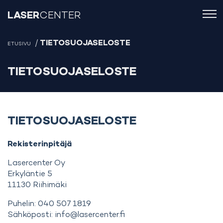
LASER
CENTER
/
TIETOSUOJASELOSTE
ETUSIVU
TIETOSUOJASELOSTE
TIETOSUOJASELOSTE
Rekisterinpitäjä
Lasercenter Oy
Erkyläntie 5
11130 Riihimäki
Puhelin: 040 507 1819
Sähköposti: info@lasercenter.fi