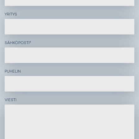
YRITYS
SÄHKÖPOSTI
*
PUHELIN
VIESTI